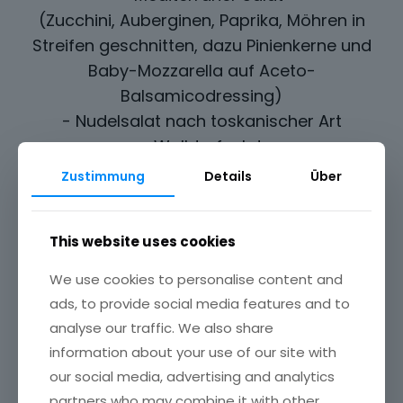
(Zucchini, Auberginen, Paprika, Möhren in
Streifen geschnitten, dazu Pinienkerne und
Baby-Mozzarella auf Aceto-
Balsamicodressing)
- Nudelsalat nach toskanischer Art
- Walldorfsalat
- Herringschichtsalat "Pod Schuboi"
Zustimmung
Details
Über
(Wir haben eine größere Auswahl an
Salaten auf Anfrage.)
This website uses cookies
We use cookies to personalise content and
Antipasti
ads, to provide social media features and to
analyse our traffic. We also share
- Gefüllte Champignons
information about your use of our site with
- Rote und grüne Peperoni, gefüllt mit
our social media, advertising and analytics
Fetakäse
partners who may combine it with other