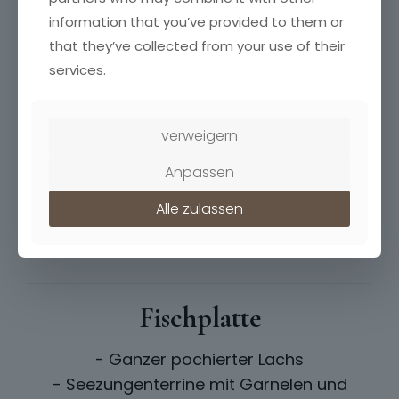
- Weinblätter, gefüllt mit Reis
information that you’ve provided to them or
- Sherry-Tomaten mit Mozzarella
that they’ve collected from your use of their
- Eingelegte gegrillte Auberginen und
services.
Zucchini
- Oliven
verweigern
Anpassen
Alle zulassen
Fischplatte
- Ganzer pochierter Lachs
- Seezungenterrine mit Garnelen und