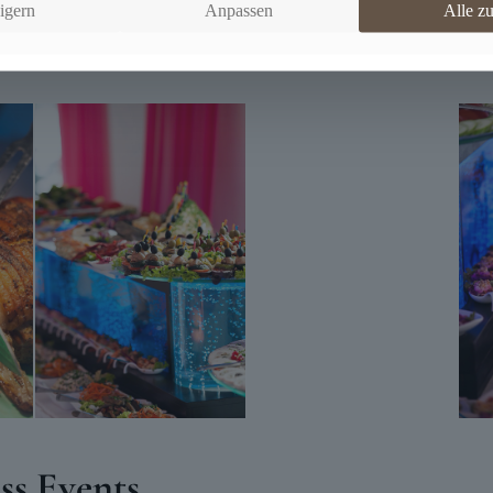
igern
Anpassen
Alle z
entiert für Events jeder Größe.
ss Events