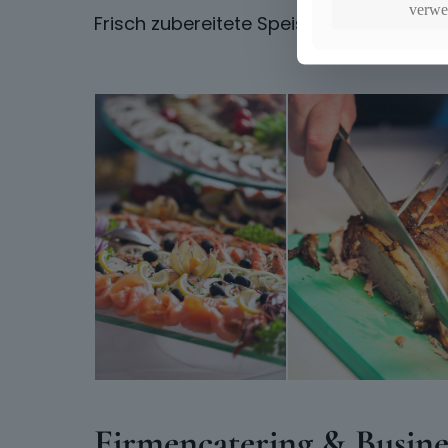
verwe
Frisch zubereitete Speisen, stilvoll präs
Firmencatering & Busine