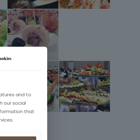
ookies
atures and to
h our social
nformation that
vices.