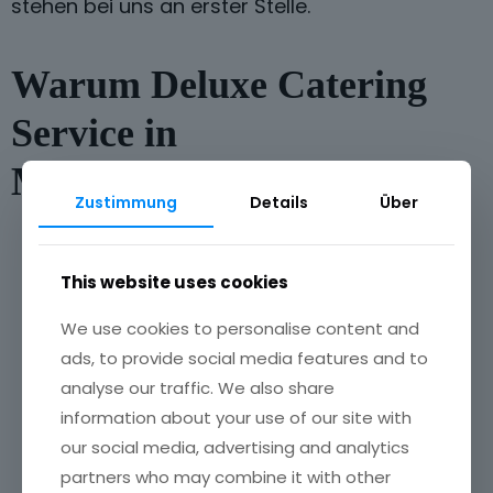
stehen bei uns an erster Stelle.
Warum Deluxe Catering
Service in
Mönchengladbach?
Zustimmung
Details
Über
✔️ Erfahrung im Event- und Business-
Catering
This website uses cookies
✔️ Persönliche Beratung & individuelle
We use cookies to personalise content and
Konzepte
ads, to provide social media features and to
analyse our traffic. We also share
✔️ Frische Zutaten & hochwertige Qualität
information about your use of our site with
✔️ Faire Preise & transparente Angebote
our social media, advertising and analytics
partners who may combine it with other
✔️ Zuverlässiger Service in