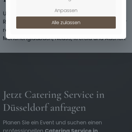
Anpassen
Unser Catering-Service ist im gesamten
Rheinland tätig. Neben
Düsseldorf
beliefern wir
Alle zulassen
regelmäßig Düsseldorf, Köln,
Mönchengladbach, Neuss, Krefeld und Aachen.
Jetzt Catering Service in
Düsseldorf anfragen
Planen Sie ein Event und suchen einen
professionellen
Catering Service in