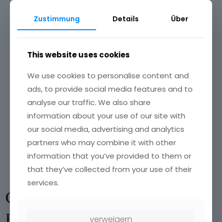
✔️ Erfahrung im Event- und Business-
Catering
Zustimmung
Details
Über
✔️ Persönliche Beratung & individuelle
Konzepte
This website uses cookies
✔️ Frische Zutaten & hochwertige Qualität
We use cookies to personalise content and
ads, to provide social media features and to
✔️ Faire Preise & transparente Angebote
analyse our traffic. We also share
information about your use of our site with
✔️ Zuverlässiger Service in Düsseldorf &
our social media, advertising and analytics
Umgebung
partners who may combine it with other
information that you’ve provided to them or
that they’ve collected from your use of their
services.
Catering in Düsseldorf &
Rheinland
verweigern