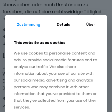
überwachen oder nach Umständen zu
forschen, die auf eine rechtswidrige Tätigkeit
hinweisen.
Zustimmung
Details
Über
Bei Bekanntwerden von entsprechenden
Rechtsverletzungen werden wir diese Inhalte
This website uses cookies
umgehend entfernen.
Haftung für Links
We use cookies to personalise content and
ads, to provide social media features and to
Unser Angebot enthält Links zu externen
analyse our traffic. We also share
information about your use of our site with
Websites Dritter, auf deren Inhalte wir keinen
our social media, advertising and analytics
Einfluss haben. Für diese fremden Inhalte
partners who may combine it with other
übernehmen wir keine Gewähr.
information that you’ve provided to them or
Bei Bekanntwerden von Rechtsverletzungen
that they’ve collected from your use of their
werden wir derartige Links umgehend
services.