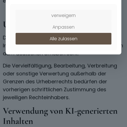
entfernen.
verweigern
Urheberrecht
Anpassen
Die durch den Websitebetreiber erstellten
Alle zulassen
Inhalte und Werke auf diesen Seiten unterliegen
dem deutschen Urheberrecht.
Die Vervielfältigung, Bearbeitung, Verbreitung
oder sonstige Verwertung außerhalb der
Grenzen des Urheberrechts bedürfen der
vorherigen schriftlichen Zustimmung des
jeweiligen Rechteinhabers.
Verwendung von KI-generierten
Inhalten