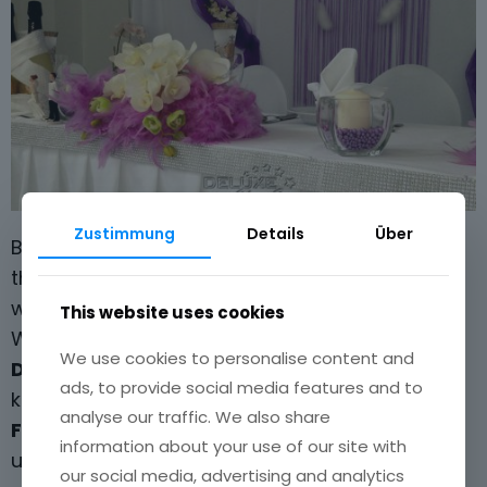
Zustimmung
Details
Über
Blumenarrangements, Tischdekoration und
thematische Raumgestaltung – dafür stehen
wir. Mit unserer Erfahrung setzen wir Ihre
This website uses cookies
Wünsche für die
Eventdekoration in
We use cookies to personalise content and
Düsseldorf
in eine stilvolle Realität um. Wir
ads, to provide social media features and to
kreieren eine
Hochzeitsdekoration
oder
analyse our traffic. We also share
Firmendekoration
, die Ihre Gäste begeistert
information about your use of our site with
und Ihren großen Tag perfekt macht.
our social media, advertising and analytics